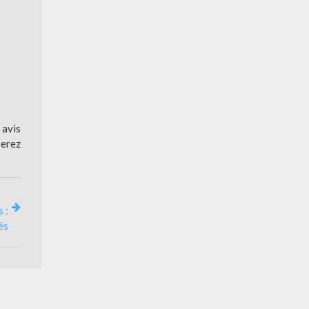
 avis
serez
 :
és