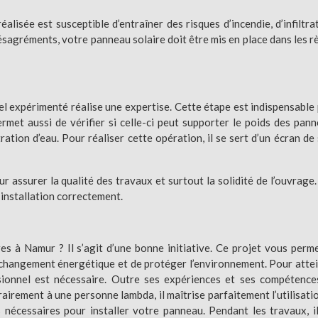
éalisée est susceptible d’entraîner des risques d’incendie, d’infiltra
désagréments, votre panneau solaire doit être mis en place dans les r
el expérimenté réalise une expertise. Cette étape est indispensable
ermet aussi de vérifier si celle-ci peut supporter le poids des pan
ltration d’eau. Pour réaliser cette opération, il se sert d’un écran de
r assurer la qualité des travaux et surtout la solidité de l’ouvrage.
-installation correctement.
es à Namur ? Il s’agit d’une bonne initiative. Ce projet vous perm
u changement énergétique et de protéger l’environnement. Pour atte
sionnel est nécessaire. Outre ses expériences et ses compétence
rairement à une personne lambda, il maîtrise parfaitement l’utilisati
s nécessaires pour installer votre panneau. Pendant les travaux, il