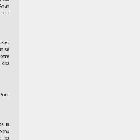
’Anah
E est
ux et
 mise
votre
e des
 Pour
te la
connu
e les