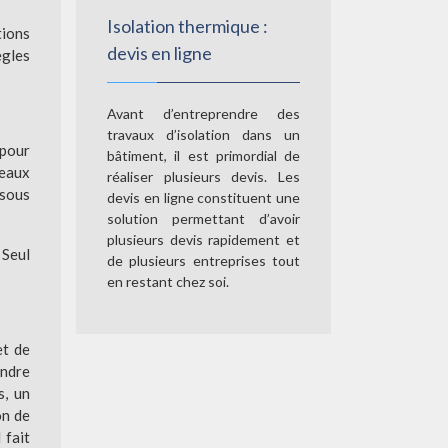
Isolation thermique :
tions
devis en ligne
ègles
Avant d’entreprendre des
travaux d’isolation dans un
 pour
bâtiment, il est primordial de
neaux
réaliser plusieurs devis. Les
 sous
devis en ligne constituent une
solution permettant d’avoir
plusieurs devis rapidement et
 Seul
de plusieurs entreprises tout
en restant chez soi.
et de
indre
s, un
on de
 fait