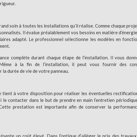
rigueur.
and soin à toutes les installations qu’il réalise. Comme chaque proje
rsonnalisés. Il évalue préalablement vos besoins en matière d’énergie
laires adapté. Le professionnel sélectionne les modèles en foncti
ment.
tance complète durant chaque étape de l’installation. Il vous donn
 Même à la fin de l’installation, il peut vous fournir des con
r la durée de vie de votre panneau.
 tient à votre disposition pour réaliser les éventuelles rectificatio
i le contacter dans le but de prendre en main l’entretien périodiqu
. Cette prestation est importante afin de conserver la performan
ésente un coût élevé. Dans l’optique d’alléger le prix des travaux