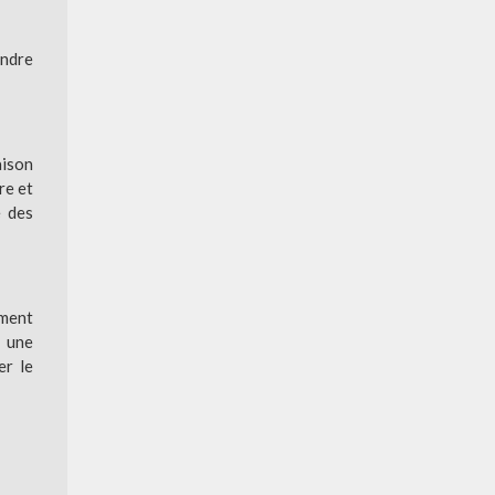
endre
aison
re et
e des
ument
z une
er le