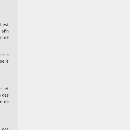
t est
 afin
on de
e les
seils
ns et
e des
ce de
, des