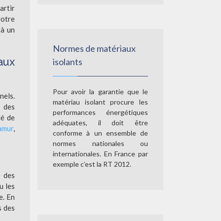
artir
votre
 à un
Normes de matériaux
aux
isolants
Pour avoir la garantie que le
nels.
matériau isolant procure les
t des
performances énergétiques
lé de
adéquates, il doit être
amur
,
conforme à un ensemble de
normes nationales ou
internationales. En France par
exemple c’est la RT 2012.
e des
u les
e. En
s des