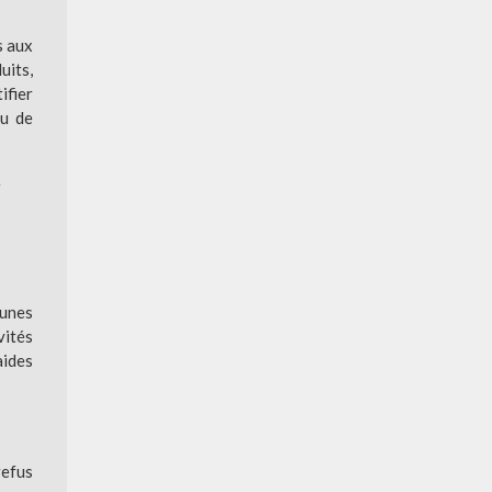
s aux
uits,
ifier
ou de
e
munes
vités
aides
refus