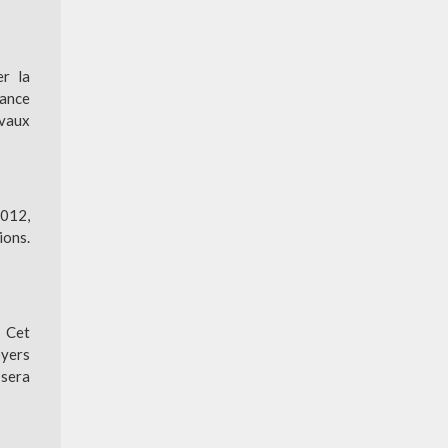
er la
mance
avaux
2012,
ions.
. Cet
oyers
 sera