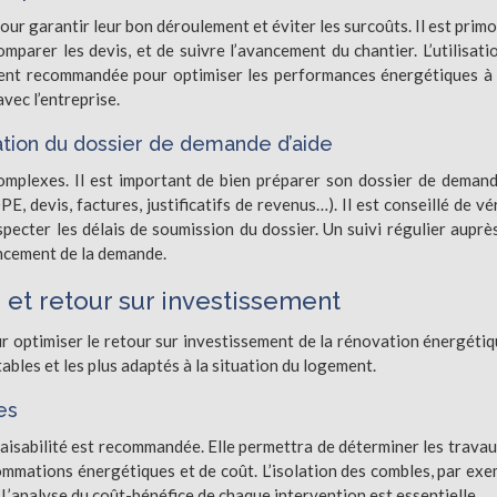
ur garantir leur bon déroulement et éviter les surcoûts. Il est primo
mparer les devis, et de suivre l’avancement du chantier. L’utilisati
ent recommandée pour optimiser les performances énergétiques à
avec l’entreprise.
ation du dossier de demande d’aide
omplexes. Il est important de bien préparer son dossier de deman
 devis, factures, justificatifs de revenus…). Il est conseillé de vér
specter les délais de soumission du dossier. Un suivi régulier auprè
ncement de la demande.
 et retour sur investissement
r optimiser le retour sur investissement de la rénovation énergétiqu
tables et les plus adaptés à la situation du logement.
es
aisabilité est recommandée. Elle permettra de déterminer les travau
ommations énergétiques et de coût. L’isolation des combles, par exe
 L’analyse du coût-bénéfice de chaque intervention est essentielle.