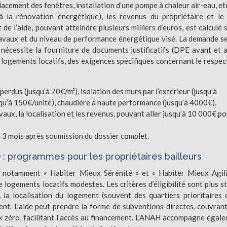
lacement des fenêtres, installation d’une pompe à chaleur air-eau, etc.
 à la rénovation énergétique), les revenus du propriétaire et le
e l’aide, pouvant atteindre plusieurs milliers d’euros, est calculé 
ravaux et du niveau de performance énergétique visé. La demande se
t nécessite la fourniture de documents justificatifs (DPE avant et 
s logements locatifs, des exigences spécifiques concernant le respec
perdus (jusqu’à 70€/m²), isolation des murs par l’extérieur (jusqu’à
qu’à 150€/unité), chaudière à haute performance (jusqu’à 4000€).
vaux, la localisation et les revenus, pouvant aller jusqu’à 10 000€ p
 3 mois après soumission du dossier complet.
 : programmes pour les propriétaires bailleurs
 notamment « Habiter Mieux Sérénité » et « Habiter Mieux Agili
logements locatifs modestes. Les critères d’éligibilité sont plus st
 la localisation du logement (souvent des quartiers prioritaires 
ement. L’aide peut prendre la forme de subventions directes, couvran
ux zéro, facilitant l’accès au financement. L’ANAH accompagne égal