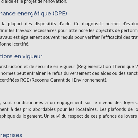
 d’aide et le projet de rénovation.
rmance energétique (DPE)
a plupart des dispositifs d’aide. Ce diagnostic permet d’évalu
nir les travaux nécessaires pour atteindre les objectifs de perfor
avaux est également souvent requis pour vérifier l’efficacité des tr
ionnel certifié.
ions en vigueur
onstruction et de sécurité en vigueur (Réglementation Thermique 
s normes peut entraîner le refus du versement des aides ou des sanct
es certifiées RGE (Reconnu Garant de l’Environnement).
, sont conditionnées à un engagement sur le niveau des loyers
ent à des prix abordables pour les locataires. Les plafonds de l
raphique du logement. Un suivi du respect de ces plafonds de loyers
treprises