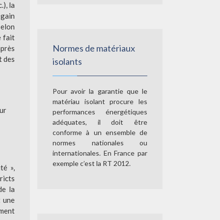
), la
 gain
selon
 fait
Normes de matériaux
après
t des
isolants
Pour avoir la garantie que le
matériau isolant procure les
our
performances énergétiques
adéquates, il doit être
conforme à un ensemble de
normes nationales ou
internationales. En France par
exemple c’est la RT 2012.
té »,
ricts
de la
t une
ement