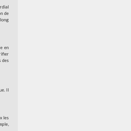
rdial
on de
 long
de en
ifier
s des
e. Il
x les
mple,