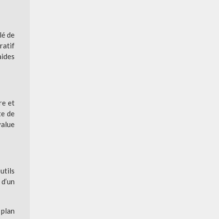
lé de
ratif
aides
re et
te de
value
utils
 d’un
 plan