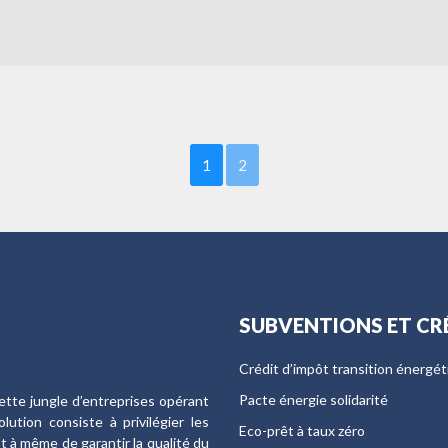
1
2
SUBVENTIONS ET CR
Crédit d’impôt transition énergé
Pacte énergie solidarité
ette jungle d’entreprises opérant
ution consiste à privilégier les
Eco-prêt à taux zéro
st à même de garantir la qualité du