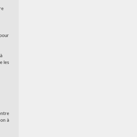
re
 pour
 à
e les
entre
son à