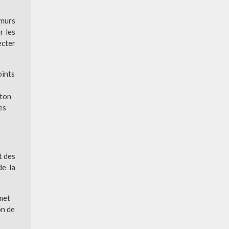
 murs
r les
ecter
oints
éton
es
t des
de la
rmet
on de