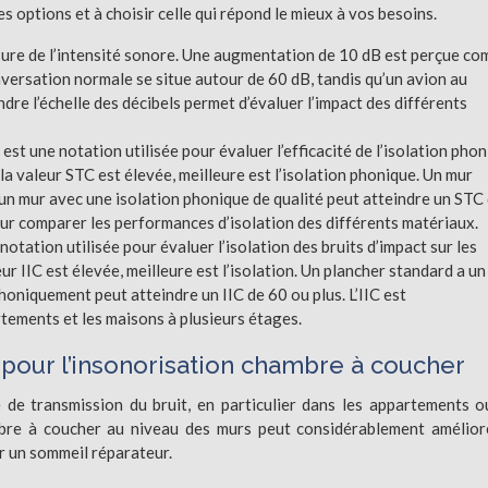
 options et à choisir celle qui répond le mieux à vos besoins.
esure de l’intensité sonore. Une augmentation de 10 dB est perçue c
ersation normale se situe autour de 60 dB, tandis qu’un avion au
re l’échelle des décibels permet d’évaluer l’impact des différents
est une notation utilisée pour évaluer l’efficacité de l’isolation pho
la valeur STC est élevée, meilleure est l’isolation phonique. Un mur
’un mur avec une isolation phonique de qualité peut atteindre un STC
pour comparer les performances d’isolation des différents matériaux.
 notation utilisée pour évaluer l’isolation des bruits d’impact sur les
r IIC est élevée, meilleure est l’isolation. Un plancher standard a un
phoniquement peut atteindre un IIC de 60 ou plus. L’IIC est
tements et les maisons à plusieurs étages.
pour l’insonorisation chambre à coucher
de transmission du bruit, en particulier dans les appartements o
bre à coucher au niveau des murs peut considérablement amélior
r un sommeil réparateur.