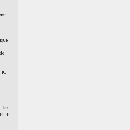
omme
nique
 de
 IIC
u les
er le