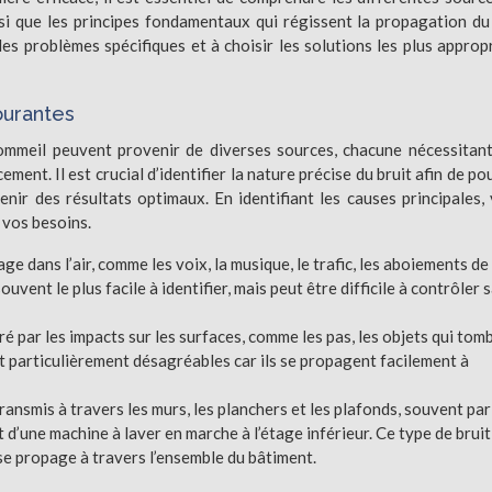
si que les principes fondamentaux qui régissent la propagation du
es problèmes spécifiques et à choisir les solutions les plus approp
ourantes
ommeil peuvent provenir de diverses sources, chacune nécessitan
ent. Il est crucial d’identifier la nature précise du bruit afin de po
nir des résultats optimaux. En identifiant les causes principales,
 vos besoins.
page dans l’air, comme les voix, la musique, le trafic, les aboiements de
ouvent le plus facile à identifier, mais peut être difficile à contrôler 
ré par les impacts sur les surfaces, comme les pas, les objets qui tom
nt particulièrement désagréables car ils se propagent facilement à
transmis à travers les murs, les planchers et les plafonds, souvent par
 d’une machine à laver en marche à l’étage inférieur. Ce type de bruit
il se propage à travers l’ensemble du bâtiment.