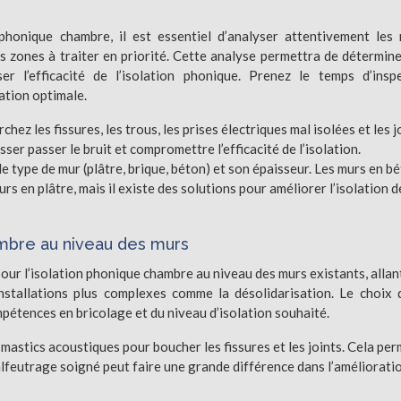
honique chambre, il est essentiel d’analyser attentivement les
les zones à traiter en priorité. Cette analyse permettra de détermine
er l’efficacité de l’isolation phonique. Prenez le temps d’insp
ation optimale.
chez les fissures, les trous, les prises électriques mal isolées et les j
ser passer le bruit et compromettre l’efficacité de l’isolation.
e type de mur (plâtre, brique, béton) et son épaisseur. Les murs en b
s en plâtre, mais il existe des solutions pour améliorer l’isolation d
ambre au niveau des murs
pour l’isolation phonique chambre au niveau des murs existants, allan
nstallations plus complexes comme la désolidarisation. Le choix 
étences en bricolage et du niveau d’isolation souhaité.
 mastics acoustiques pour boucher les fissures et les joints. Cela pe
 calfeutrage soigné peut faire une grande différence dans l’améliorati