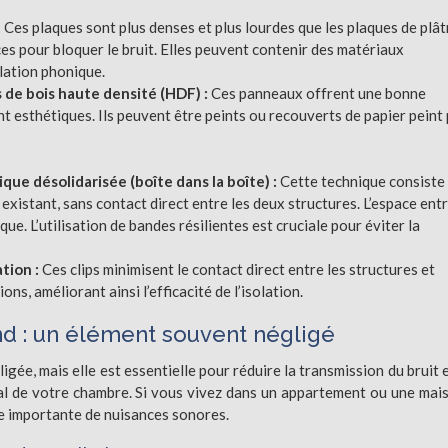
:
Ces plaques sont plus denses et plus lourdes que les plaques de plât
aces pour bloquer le bruit. Elles peuvent contenir des matériaux
olation phonique.
s de bois haute densité (HDF) :
Ces panneaux offrent une bonne
t esthétiques. Ils peuvent être peints ou recouverts de papier peint
ique désolidarisée (boîte dans la boîte) :
Cette technique consiste
xistant, sans contact direct entre les deux structures. L’espace entr
ue. L’utilisation de bandes résilientes est cruciale pour éviter la
ation :
Ces clips minimisent le contact direct entre les structures et
ns, améliorant ainsi l’efficacité de l’isolation.
nd : un élément souvent négligé
igée, mais elle est essentielle pour réduire la transmission du bruit 
al de votre chambre. Si vous vivez dans un appartement ou une mai
ce importante de nuisances sonores.