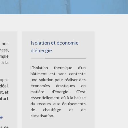
Isolation et économie
s nos
ress,
d’énergie
imple
 à la
L’isolation thermique d’un
bâtiment est sans conteste
ropre
une solution pour réaliser des
déal.
économies drastiques en
matière d’énergie. C’est
t, et
essentiellement dû à la baisse
nfort
du recours aux équipements
de chauffage et de
e
climatisation.
es de