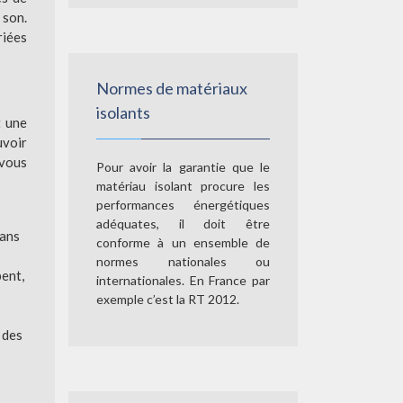
 son.
riées
Normes de matériaux
isolants
t une
uvoir
 vous
Pour avoir la garantie que le
matériau isolant procure les
performances énergétiques
adéquates, il doit être
sans
conforme à un ensemble de
normes nationales ou
bent,
internationales. En France par
exemple c’est la RT 2012.
 des