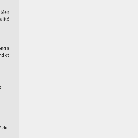
 bien
alité
ond à
nd et
e
é du