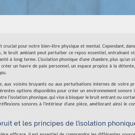
 crucial pour notre bien-être physique et mental. Cependant, dan
 le bruit ambiant peut perturber ce repos essentiel, entraînant st
nté à long terme. L’isolation phonique d’une chambre, plus qu’un s
r créer un havre de paix personnel, un espace propice à la détente,
mpu.
e, aux voisins bruyants ou aux perturbations internes de votre p
férentes options disponibles pour créer un environnement sonore i
 l’isolation phonique, qui vise à bloquer le bruit entrant ou sortan
réflexions sonores à l’intérieur d’une pièce, améliorant ainsi le co
it et les principes de l’isolation phoniqu
re efficace, il est essentiel de comprendre les différentes sourc