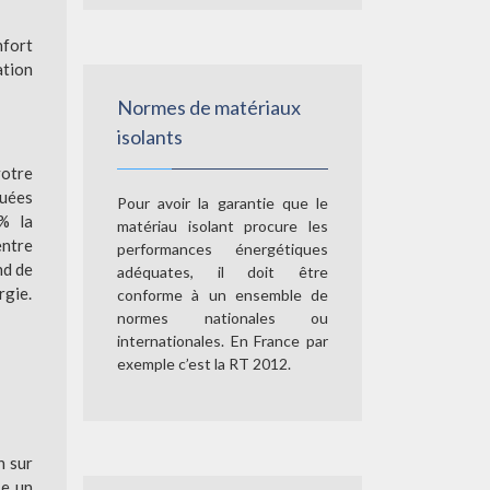
nfort
ation
Normes de matériaux
isolants
votre
tuées
Pour avoir la garantie que le
0% la
matériau isolant procure les
entre
performances énergétiques
nd de
adéquates, il doit être
rgie.
conforme à un ensemble de
normes nationales ou
internationales. En France par
exemple c’est la RT 2012.
n sur
se un