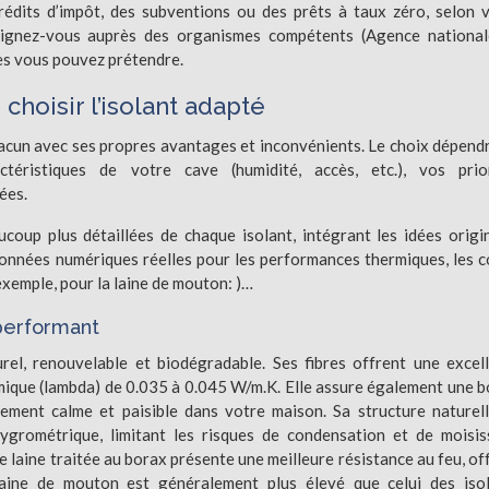
rédits d’impôt, des subventions ou des prêts à taux zéro, selon 
nseignez-vous auprès des organismes compétents (Agence nationa
lles vous pouvez prétendre.
 choisir l’isolant adapté
acun avec ses propres avantages et inconvénients. Le choix dépend
ctéristiques de votre cave (humidité, accès, etc.), vos prio
ées.
coup plus détaillées de chaque isolant, intégrant les idées origi
 données numériques réelles pour les performances thermiques, les c
 exemple, pour la laine de mouton: )…
 performant
el, renouvelable et biodégradable. Ses fibres offrent une excel
mique (lambda) de 0.035 à 0.045 W/m.K. Elle assure également une 
ement calme et paisible dans votre maison. Sa structure naturell
grométrique, limitant les risques de condensation et de moisis
 laine traitée au borax présente une meilleure résistance au feu, of
laine de mouton est généralement plus élevé que celui des iso