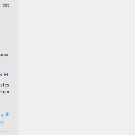
 cet
 pour
sie
istes
e qui
et
ns