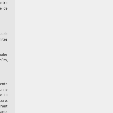
votre
le de
ra de
rités
nales
oûts,
lente
bonne
e lui
sure.
frant
lants