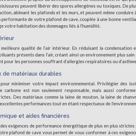
oisissures peuvent libérer des spores allergènes ou toxiques. De plus
ction, abîmant les plafonds et les murs, et peuvent même conduire 
n performante de votre plafond de cave, couplée à une bonne ventila
e votre habitation des dommages liés à l’humidité.
érieur
meilleure qualité de l’air intérieur. En réduisant la condensation e
polluants présents dans l’air, créant ainsi un environnement plus sain
nt pour les personnes souffrant d’allergies respiratoires ou d’asthme
x de matériaux durables
 pour minimiser votre impact environnemental. Privilégier des iso
nte carbone est non seulement responsable, mais aussi conform
ictes. Des matériaux comme la laine de mouton, la laine de chanvr
d’excellentes performances tout en étant respectueux de l’environne
mique et aides financières
des exigences de performance énergétique de plus en plus strictes
 votre plafond de cave vous permet de vous conformer à ces exigenc