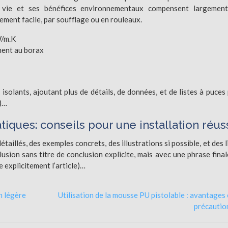
e vie et ses bénéfices environnementaux compensent largement
ement facile, par soufflage ou en rouleaux.
W/m.K
ment au borax
solants, ajoutant plus de détails, de données, et de listes à puces
n)…
iques: conseils pour une installation réus
aillés, des exemples concrets, des illustrations si possible, et des l
sion sans titre de conclusion explicite, mais avec une phrase final
e explicitement l’article)…
n légère
Utilisation de la mousse PU pistolable : avantages 
précautio