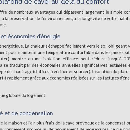
 plafond de cave: au-delà du confort
offre de nombreux avantages qui dépassent largement le simple co
à la préservation de l’environnement, à la longévité de votre habit
rme.
 et économies d’énergie
énergétique. La chaleur s’échappe facilement vers le sol, obligeant 
ment pour maintenir une température confortable dans les pièces si
uter) montre qu’une isolation efficace peut réduire jusqu’à 2
 se traduit par des économies annuelles significatives, estimées 
ype de chauffage (chiffres à vérifier et sourcer). L’isolation du plafo
rtit rapidement grâce aux économies réalisées sur les factures d’éne
que globale du logement
é et de condensation
e la maison et l’air plus frais de la cave provoque de la condensatio
environnement propice au développement de moisissures, ce qui po