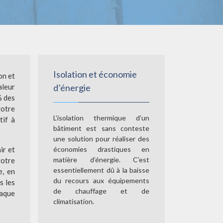
Isolation et économie
on et
aleur
d’énergie
% des
votre
L’isolation thermique d’un
tif à
bâtiment est sans conteste
une solution pour réaliser des
ir et
économies drastiques en
matière d’énergie. C’est
votre
essentiellement dû à la baisse
e, en
du recours aux équipements
s les
de chauffage et de
haque
climatisation.