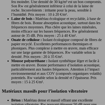
feu moindre. Une densité de 30 kg/m³ est un bon compromis.
Son Rw est généralement inférieur à celui de la laine de
roche. Inconvénients : irritante pour la peau, sensible à
l’humidité. Prix moyen : 10 à 20 €/m².
Laine de bois :
Matériau écologique et recyclable, à base de
fibres de bois. Bonne absorption acoustique, surtout dans les
fréquences moyennes. Plus chère que les laines minérales,
moins efficace sur les basses fréquences. Rw généralement
autour de 35 dB. Prix moyen : 25 à 40 €/m².
Ouate de cellulose :
Isolant écologique composé de fibres de
papier recyclé. Excellentes performances thermiques et
phoniques. Plus complexe à mettre en œuvre, mais efficace
sur une large gamme de fréquences. Rw variable selon la
densité. Prix moyen : 20 à 35 €/m².
Mousse polyuréthane :
Isolant synthétique léger et facile à
mettre en œuvre. Bonne performance d’isolation acoustique,
particulièrement aux hautes fréquences. Attention à l’impact
environnemental et aux COV (composés organiques volatils)
potentiels. Rw variable selon la densité et l’épaisseur. Prix
moyen : 15 à 25 €/m².
Matériaux massifs pour l’isolation vibratoire
Béton :
Matériau dense et massif offrant une excellente
isolation vibratoire. Rw pouvant dépasser 50 dB pour une