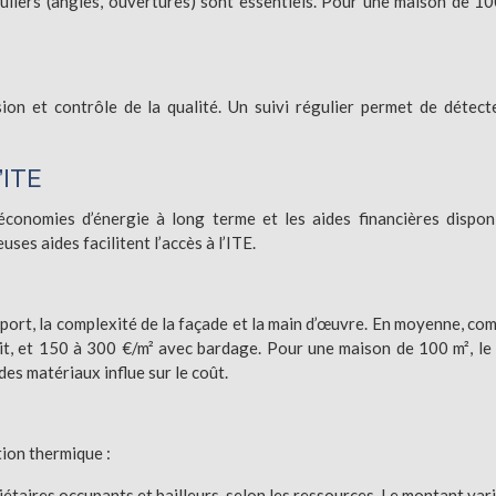
guliers (angles, ouvertures) sont essentiels. Pour une maison de 10
sion et contrôle de la qualité. Un suivi régulier permet de détect
’ITE
économies d’énergie à long terme et les aides financières dispon
es aides facilitent l’accès à l’ITE.
upport, la complexité de la façade et la main d’œuvre. En moyenne, co
t, et 150 à 300 €/m² avec bardage. Pour une maison de 100 m², le
 des matériaux influe sur le coût.
tion thermique :
iétaires occupants et bailleurs, selon les ressources. Le montant var