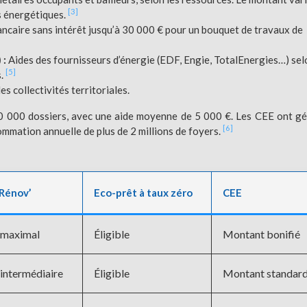
[3]
s énergétiques.
ancaire sans intérêt jusqu’à 30 000 € pour un bouquet de travaux de
 :
Aides des fournisseurs d’énergie (EDF, Engie, TotalEnergies…) sel
[5]
s.
 collectivités territoriales.
 000 dossiers, avec une aide moyenne de 5 000 €. Les CEE ont g
[6]
mmation annuelle de plus de 2 millions de foyers.
Rénov’
Eco-prêt à taux zéro
CEE
 maximal
Éligible
Montant bonifié
intermédiaire
Éligible
Montant standar