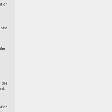
ution
soins
ifié
n des
ant.
ation