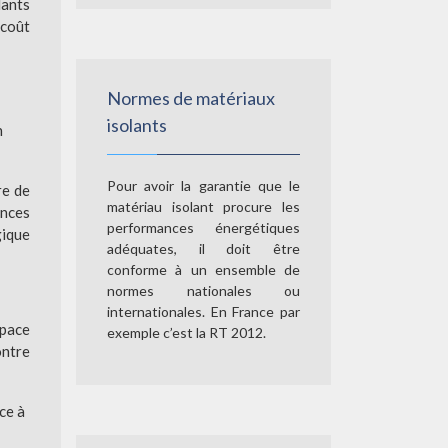
lants
 coût
Normes de matériaux
isolants
n
Pour avoir la garantie que le
re de
matériau isolant procure les
ances
performances énergétiques
gique
adéquates, il doit être
conforme à un ensemble de
normes nationales ou
internationales. En France par
space
exemple c’est la RT 2012.
ontre
ce à