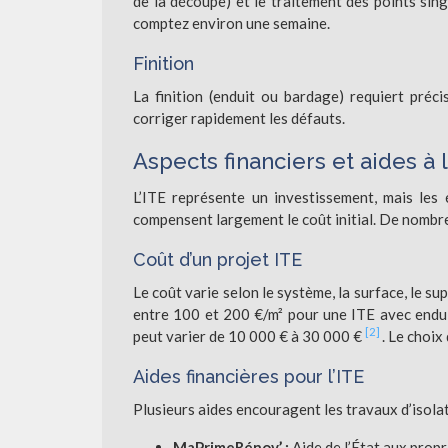
de la découpe) et le traitement des points sin
comptez environ une semaine.
Finition
La finition (enduit ou bardage) requiert préci
corriger rapidement les défauts.
Aspects financiers et aides à l
L’ITE représente un investissement, mais les 
compensent largement le coût initial. De nombreus
Coût d’un projet ITE
Le coût varie selon le système, la surface, le s
entre 100 et 200 €/m² pour une ITE avec endui
[2]
peut varier de 10 000 € à 30 000 €
. Le choix
Aides financières pour l’ITE
Plusieurs aides encouragent les travaux d’isola
MaPrimeRénov’ :
Aide de l’État aux propr