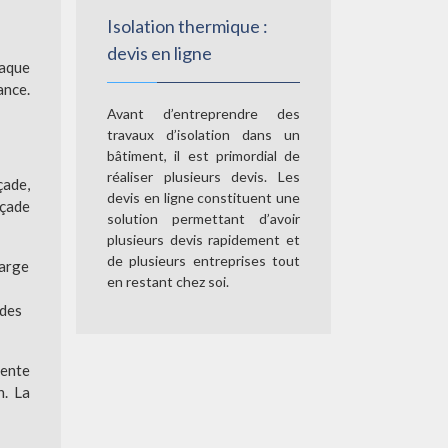
Isolation thermique :
devis en ligne
haque
ance.
Avant d’entreprendre des
travaux d’isolation dans un
bâtiment, il est primordial de
réaliser plusieurs devis. Les
çade,
devis en ligne constituent une
açade
solution permettant d’avoir
plusieurs devis rapidement et
de plusieurs entreprises tout
large
en restant chez soi.
ades
sente
n. La