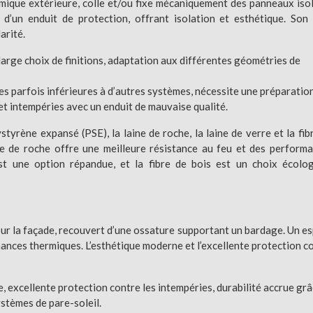
mique extérieure, colle et/ou fixe mécaniquement des panneaux iso
d’un enduit de protection, offrant isolation et esthétique. Son
arité.
rge choix de finitions, adaptation aux différentes géométries de
 parfois inférieures à d’autres systèmes, nécessite une préparatio
et intempéries avec un enduit de mauvaise qualité.
tyrène expansé (PSE), la laine de roche, la laine de verre et la fib
ne de roche offre une meilleure résistance au feu et des perform
st une option répandue, et la fibre de bois est un choix écolo
 sur la façade, recouvert d’une ossature supportant un bardage. Un e
mances thermiques. L’esthétique moderne et l’excellente protection c
, excellente protection contre les intempéries, durabilité accrue grâ
systèmes de pare-soleil.