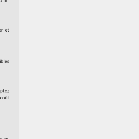
0 m²,
er et
ibles
mptez
 coût
ie en