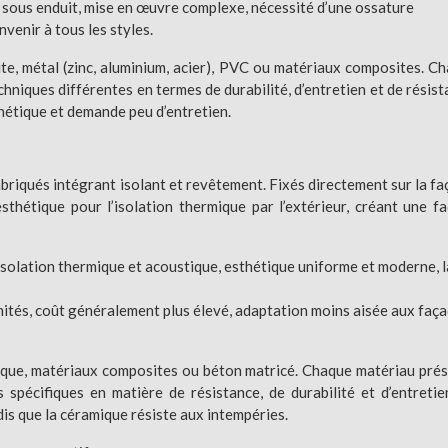
E sous enduit, mise en œuvre complexe, nécessité d’une ossature
venir à tous les styles.
te, métal (zinc, aluminium, acier), PVC ou matériaux composites. C
hniques différentes en termes de durabilité, d’entretien et de résist
thétique et demande peu d’entretien.
abriqués intégrant isolant et revêtement. Fixés directement sur la fa
thétique pour l’isolation thermique par l’extérieur, créant une f
 isolation thermique et acoustique, esthétique uniforme et moderne, 
imités, coût généralement plus élevé, adaptation moins aisée aux faç
mique, matériaux composites ou béton matricé. Chaque matériau pré
 spécifiques en matière de résistance, de durabilité et d’entretie
dis que la céramique résiste aux intempéries.