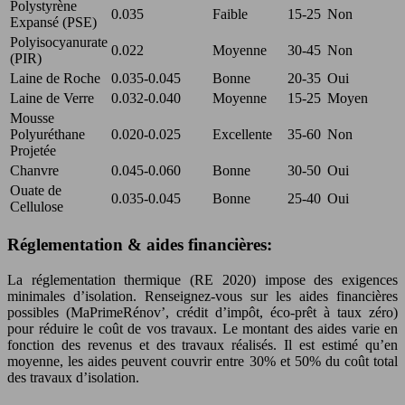
Polystyrène
0.035
Faible
15-25
Non
Expansé (PSE)
Polyisocyanurate
0.022
Moyenne
30-45
Non
(PIR)
Laine de Roche
0.035-0.045
Bonne
20-35
Oui
Laine de Verre
0.032-0.040
Moyenne
15-25
Moyen
Mousse
Polyuréthane
0.020-0.025
Excellente
35-60
Non
Projetée
Chanvre
0.045-0.060
Bonne
30-50
Oui
Ouate de
0.035-0.045
Bonne
25-40
Oui
Cellulose
Réglementation & aides financières:
La réglementation thermique (RE 2020) impose des exigences
minimales d’isolation. Renseignez-vous sur les aides financières
possibles (MaPrimeRénov’, crédit d’impôt, éco-prêt à taux zéro)
pour réduire le coût de vos travaux. Le montant des aides varie en
fonction des revenus et des travaux réalisés. Il est estimé qu’en
moyenne, les aides peuvent couvrir entre 30% et 50% du coût total
des travaux d’isolation.