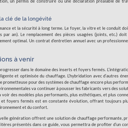
tion, un permis de construire ou une déclaration préalable de tr
la clé de la longévité
mance et la sécurité à long terme. Le foyer, la vitre et le conduit do
 par an). Le remplacement des pièces usagées (joints, etc.) doit
ement optimal. Un contrat d’entretien annuel avec un professionne
ions à venir
rogresser dans le domaine des inserts et foyers fermés. L’intégrati
igente et optimisée du chauffage. L’hybridation avec d’autres éne
ste prometteuse pour des systèmes de chauffage encore plus perfor
vironnementales va continuer à pousser les fabricants vers des solu
à voir des modèles plus performants, plus esthétiques, et plus conn
 et foyers fermés est en constante évolution, offrant toujours pl
ironnement et du confort.
uvelle génération offrent une solution de chauffage performante, p
ritères présentés dans ce guide, vous permettra de profiter d’un co