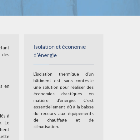
Isolation et économie
ctant
s des
d’énergie
L’isolation thermique d’un
bâtiment est sans conteste
es en
une solution pour réaliser des
économies drastiques en
matière d’énergie. C’est
essentiellement dû à la baisse
du recours aux équipements
lés à
de chauffage et de
n. Le
climatisation.
chent
ette