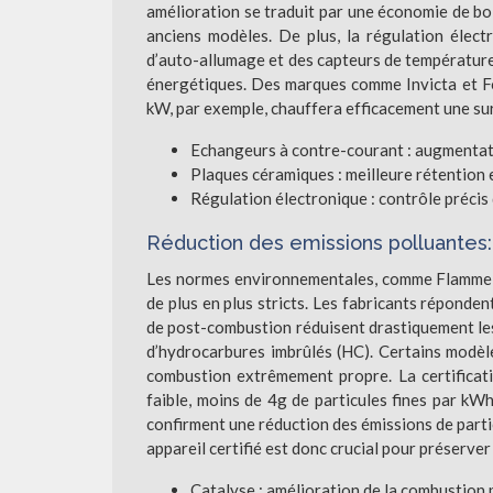
amélioration se traduit par une économie de bo
anciens modèles. De plus, la régulation électr
d’auto-allumage et des capteurs de température
énergétiques. Des marques comme Invicta et Fo
kW, par exemple, chauffera efficacement une su
Echangeurs à contre-courant : augmentat
Plaques céramiques : meilleure rétention e
Régulation électronique : contrôle préci
Réduction des emissions polluantes:
Les normes environnementales, comme Flamme V
de plus en plus stricts. Les fabricants réponde
de post-combustion réduisent drastiquement les
d’hydrocarbures imbrûlés (HC). Certains modèl
combustion extrêmement propre. La certificat
faible, moins de 4g de particules fines par kWh
confirment une réduction des émissions de parti
appareil certifié est donc crucial pour préserver
Catalyse : amélioration de la combustion 