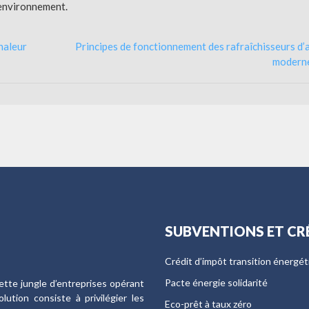
’environnement.
haleur
Principes de fonctionnement des rafraîchisseurs d’a
modern
SUBVENTIONS ET CR
Crédit d’impôt transition énergé
Pacte énergie solidarité
ette jungle d’entreprises opérant
ution consiste à privilégier les
Eco-prêt à taux zéro