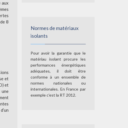
é aux
tèmes
ertes
 de 8
Normes de matériaux
isolants
Pour avoir la garantie que le
matériau isolant procure les
performances énergétiques
adéquates, il doit être
sions
conforme à un ensemble de
se et
normes nationales ou
O) et
internationales. En France par
t une
exemple c’est la RT 2012.
ement
antes
 d’un