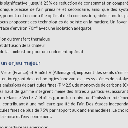
is significative, jusqu’à 25% de réduction de consommation compar
onique précise de l’air primaire et secondaire, ainsi que des sys
, permettent un contrôle optimal de la combustion, minimisant les p
cus proposent des technologies de pointe en la matière. Un foyer
rface d’environ 70m² avec une isolation adéquate.
ion du transfert thermique
t diffusion de la chaleur
s de la combustion pour un rendement optimal
 un enjeu majeur
erte (France) et BImSchV (Allemagne), imposent des seuils d’émis
nt en intégrant des technologies innovantes. Les systèmes de cataly
 émissions de particules fines (PM2.5), de monoxyde de carbone (C
es haut de gamme intègrent même des filtres à particules, assuran
ion Flamme Verte 7 étoiles garantit un niveau d’émission extrêm
, contribuant à une meilleure qualité de l’air. Des études indépend
cules fines de plus de 75% par rapport aux anciens modèles. Le choix
 la santé et l’environnement.
pour réduire les émissions