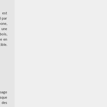
s est
é par
bone,
r une
bois,
ie en
ible.
ubage
sque
 des