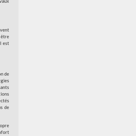
avaux
ivent
 être
l est
on de
rgies
mants
tions
ectés
us de
ropre
nfort