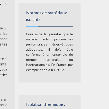
velle
Normes de matériaux
isolants
ue
. Si
e les
Pour avoir la garantie que le
space
matériau isolant procure les
sagez
performances énergétiques
adéquates, il doit être
conforme à un ensemble de
te si
normes nationales ou
onté,
internationales. En France par
avaux
exemple c’est la RT 2012.
ntier
re en
Isolation thermique :
met à