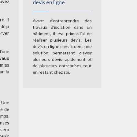
ouvez
devis en ligne
e. Il
Avant d’entreprendre des
 déjà
travaux d’isolation dans un
erver
bâtiment, il est primordial de
réaliser plusieurs devis. Les
devis en ligne constituent une
d’une
solution permettant d’avoir
vaux
plusieurs devis rapidement et
omies
de plusieurs entreprises tout
an la
en restant chez soi.
. Une
pe de
emps,
enses
 sera
tenir