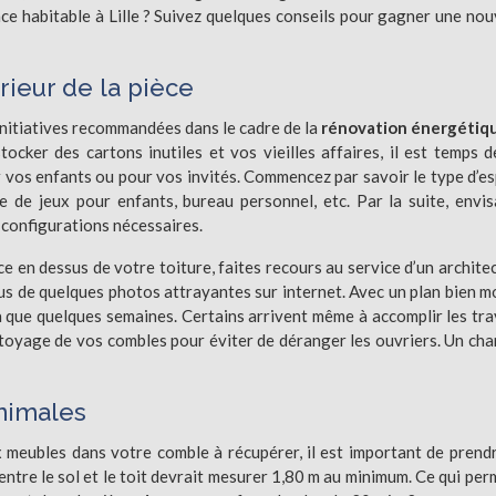
 habitable à Lille ? Suivez quelques conseils pour gagner une nou
rieur de la pièce
 initiatives recommandées dans le cadre de la
rénovation énergétiq
ocker des cartons inutiles et vos vieilles affaires, il est temps d
r vos enfants ou pour vos invités. Commencez par savoir le type d’e
e de jeux pour enfants, bureau personnel, etc. Par la suite, envi
s configurations nécessaires.
e en dessus de votre toiture, faites recours au service d’un architec
us de quelques photos attrayantes sur internet. Avec un plan bien m
 que quelques semaines. Certains arrivent même à accomplir les tr
toyage de vos combles pour éviter de déranger les ouvriers. Un cha
nimales
 meubles dans votre comble à récupérer, il est important de prend
ntre le sol et le toit devrait mesurer 1,80 m au minimum. Ce qui per