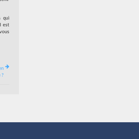
s qui
l est
 vous
en
 ?