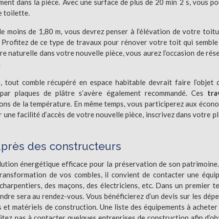
ment dans la pièce. Avec une surface de plus de 20 min 2 s, vous p
e toilette.
e moins de 1,80 m, vous devrez penser à l’élévation de votre toitur
. Profitez de ce type de travaux pour rénover votre toit qui semble
re naturelle dans votre nouvelle pièce, vous aurez l’occasion de rés
.
 tout comble récupéré en espace habitable devrait faire l’objet 
e par plaques de plâtre s’avère également recommandé. Ces
tra
ions de la température. En même temps, vous participerez aux écon
une facilité d’accès de votre nouvelle pièce, inscrivez dans votre pl
uprès des constructeurs
lution énergétique efficace pour la préservation de son patrimoine
transformation de vos combles, il convient de contacter une équi
harpentiers, des maçons, des électriciens, etc. Dans un premier t
ndre sera au rendez-vous. Vous bénéficierez d’un devis sur les dép
 et matériels de construction. Une liste des équipements à acheter
sitez pas à contacter quelques entreprises de construction afin d’ob