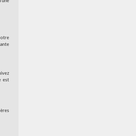
d’une
votre
lante
uivez
e est
tères