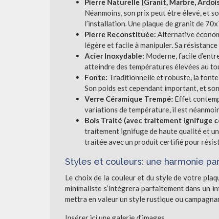
Pierre Naturelle (Granit, Marbre, Ardoi
Néanmoins, son prix peut être élevé, et s
l’installation. Une plaque de granit de 70
Pierre Reconstituée:
Alternative économi
légère et facile à manipuler. Sa résistance
Acier Inoxydable:
Moderne, facile d’entre
atteindre des températures élevées au touc
Fonte:
Traditionnelle et robuste, la fonte
Son poids est cependant important, et son 
Verre Céramique Trempé:
Effet contemp
variations de température, il est néanmoin
Bois Traité (avec traitement ignifuge ce
traitement ignifuge de haute qualité et un
traitée avec un produit certifié pour rési
Styles et couleurs: une harmonie pa
Le choix de la couleur et du style de votre plaq
minimaliste s’intégrera parfaitement dans un i
mettra en valeur un style rustique ou campagnard.
Insérer ici une galerie d’images