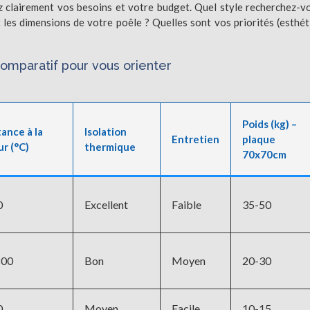
 clairement vos besoins et votre budget. Quel style recherchez-v
es dimensions de votre poêle ? Quelles sont vos priorités (esthét
omparatif pour vous orienter
Poids (kg) –
tance à la
Isolation
Entretien
plaque
ur (°C)
thermique
70x70cm
0
Excellent
Faible
35-50
800
Bon
Moyen
20-30
0
Moyen
Facile
10-15