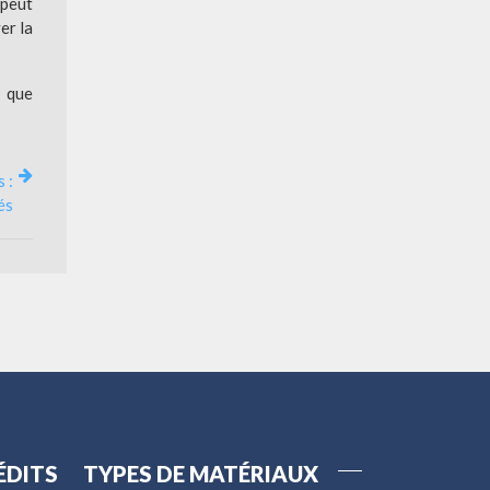
 peut
er la
e que
 :
és
ÉDITS
TYPES DE MATÉRIAUX