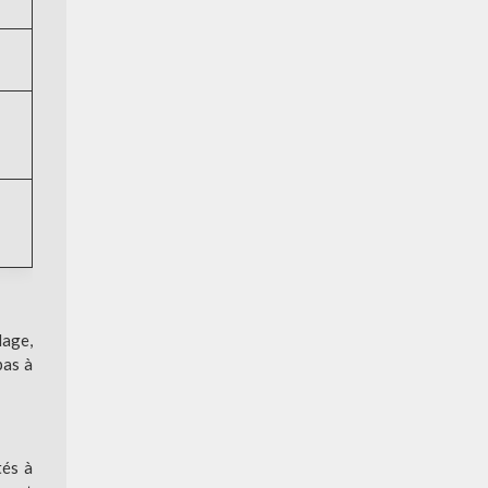
lage,
pas à
tés à