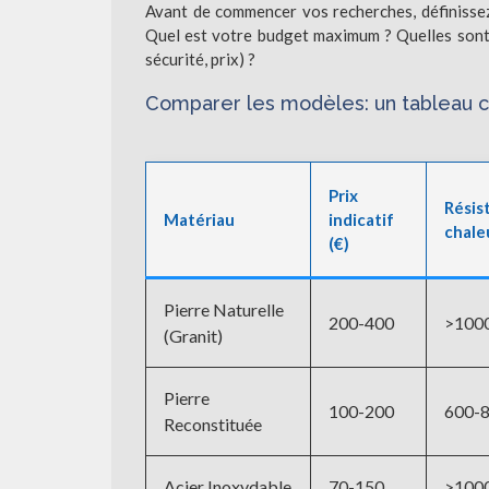
Avant de commencer vos recherches, définissez
Quel est votre budget maximum ? Quelles sont l
sécurité, prix) ?
Comparer les modèles: un tableau c
Prix
Résis
Matériau
indicatif
chale
(€)
Pierre Naturelle
200-400
>100
(Granit)
Pierre
100-200
600-
Reconstituée
Acier Inoxydable
70-150
>100