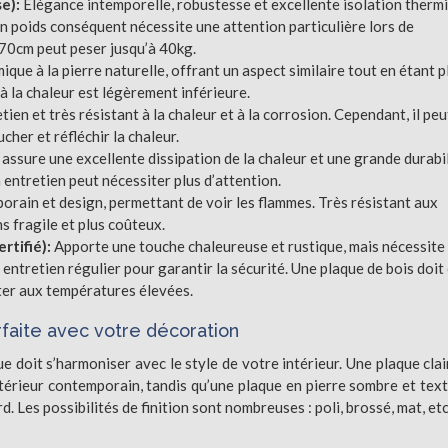
se):
Elégance intemporelle, robustesse et excellente isolation therm
on poids conséquent nécessite une attention particulière lors de
x70cm peut peser jusqu’à 40kg.
que à la pierre naturelle, offrant un aspect similaire tout en étant p
 à la chaleur est légèrement inférieure.
tien et très résistant à la chaleur et à la corrosion. Cependant, il peu
her et réfléchir la chaleur.
 assure une excellente dissipation de la chaleur et une grande durabil
entretien peut nécessiter plus d’attention.
orain et design, permettant de voir les flammes. Très résistant aux
s fragile et plus coûteux.
rtifié):
Apporte une touche chaleureuse et rustique, mais nécessite
 entretien régulier pour garantir la sécurité. Une plaque de bois doit
ster aux températures élevées.
rfaite avec votre décoration
ue doit s’harmoniser avec le style de votre intérieur. Une plaque clai
ntérieur contemporain, tandis qu’une plaque en pierre sombre et tex
 Les possibilités de finition sont nombreuses : poli, brossé, mat, etc