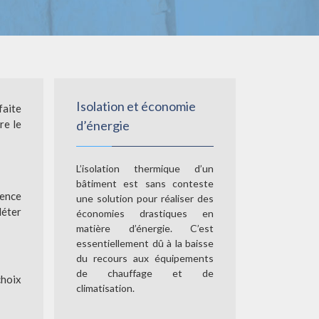
Isolation et économie
faite
re le
d’énergie
L’isolation thermique d’un
bâtiment est sans conteste
uence
une solution pour réaliser des
léter
économies drastiques en
matière d’énergie. C’est
essentiellement dû à la baisse
du recours aux équipements
de chauffage et de
choix
climatisation.