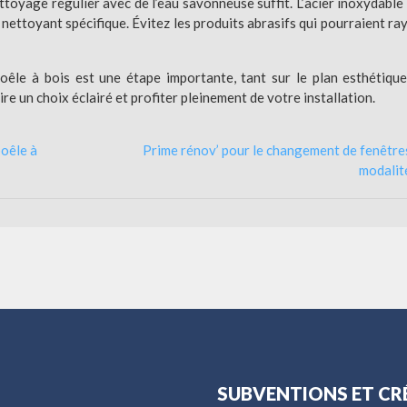
ttoyage régulier avec de l’eau savonneuse suffit. L’acier inoxydable
nettoyant spécifique. Évitez les produits abrasifs qui pourraient ray
poêle à bois est une étape importante, tant sur le plan esthétiqu
ire un choix éclairé et profiter pleinement de votre installation.
poêle à
Prime rénov’ pour le changement de fenêtres
modalit
SUBVENTIONS ET CR