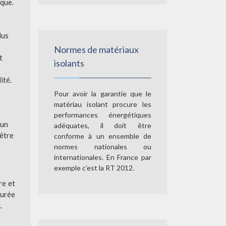
ique.
lus
Normes de matériaux
t
isolants
ité.
Pour avoir la garantie que le
matériau isolant procure les
performances énergétiques
 un
adéquates, il doit être
 être
conforme à un ensemble de
normes nationales ou
internationales. En France par
exemple c’est la RT 2012.
re et
turée
.