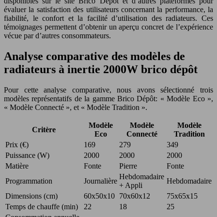
disponibles sur le site Brico Dépôt et d’autres plateformes pour
évaluer la satisfaction des utilisateurs concernant la performance, la
fiabilité, le confort et la facilité d’utilisation des radiateurs. Ces
témoignages permettent d’obtenir un aperçu concret de l’expérience
vécue par d’autres consommateurs.
Analyse comparative des modèles de
radiateurs à inertie 2000W brico dépôt
Pour cette analyse comparative, nous avons sélectionné trois
modèles représentatifs de la gamme Brico Dépôt: « Modèle Eco »,
« Modèle Connecté », et « Modèle Tradition ».
Modèle
Modèle
Modèle
Critère
Eco
Connecté
Tradition
Prix (€)
169
279
349
Puissance (W)
2000
2000
2000
Matière
Fonte
Pierre
Fonte
Hebdomadaire
Programmation
Journalière
Hebdomadaire
+ Appli
Dimensions (cm)
60x50x10
70x60x12
75x65x15
Temps de chauffe (min)
22
18
25