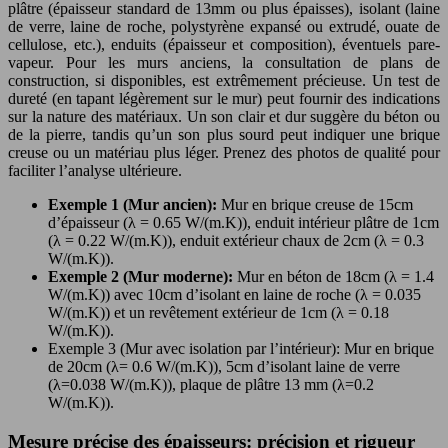
plâtre (épaisseur standard de 13mm ou plus épaisses), isolant (laine
de verre, laine de roche, polystyrène expansé ou extrudé, ouate de
cellulose, etc.), enduits (épaisseur et composition), éventuels pare-
vapeur. Pour les murs anciens, la consultation de plans de
construction, si disponibles, est extrêmement précieuse. Un test de
dureté (en tapant légèrement sur le mur) peut fournir des indications
sur la nature des matériaux. Un son clair et dur suggère du béton ou
de la pierre, tandis qu’un son plus sourd peut indiquer une brique
creuse ou un matériau plus léger. Prenez des photos de qualité pour
faciliter l’analyse ultérieure.
Exemple 1 (Mur ancien):
Mur en brique creuse de 15cm
d’épaisseur (λ = 0.65 W/(m.K)), enduit intérieur plâtre de 1cm
(λ = 0.22 W/(m.K)), enduit extérieur chaux de 2cm (λ = 0.3
W/(m.K)).
Exemple 2 (Mur moderne):
Mur en béton de 18cm (λ = 1.4
W/(m.K)) avec 10cm d’isolant en laine de roche (λ = 0.035
W/(m.K)) et un revêtement extérieur de 1cm (λ = 0.18
W/(m.K)).
Exemple 3 (Mur avec isolation par l’intérieur): Mur en brique
de 20cm (λ= 0.6 W/(m.K)), 5cm d’isolant laine de verre
(λ=0.038 W/(m.K)), plaque de plâtre 13 mm (λ=0.2
W/(m.K)).
Mesure précise des épaisseurs: précision et rigueur