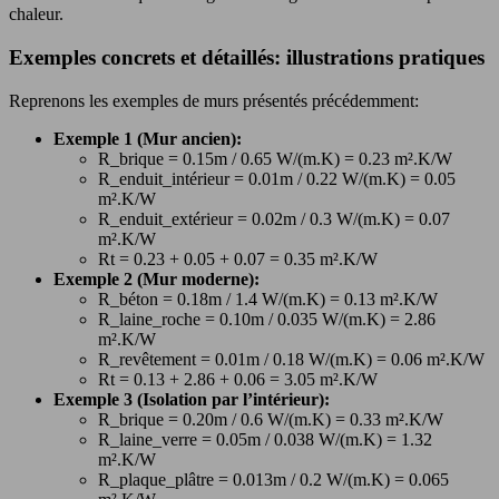
chaleur.
Exemples concrets et détaillés: illustrations pratiques
Reprenons les exemples de murs présentés précédemment:
Exemple 1 (Mur ancien):
R_brique = 0.15m / 0.65 W/(m.K) = 0.23 m².K/W
R_enduit_intérieur = 0.01m / 0.22 W/(m.K) = 0.05
m².K/W
R_enduit_extérieur = 0.02m / 0.3 W/(m.K) = 0.07
m².K/W
Rt = 0.23 + 0.05 + 0.07 = 0.35 m².K/W
Exemple 2 (Mur moderne):
R_béton = 0.18m / 1.4 W/(m.K) = 0.13 m².K/W
R_laine_roche = 0.10m / 0.035 W/(m.K) = 2.86
m².K/W
R_revêtement = 0.01m / 0.18 W/(m.K) = 0.06 m².K/W
Rt = 0.13 + 2.86 + 0.06 = 3.05 m².K/W
Exemple 3 (Isolation par l’intérieur):
R_brique = 0.20m / 0.6 W/(m.K) = 0.33 m².K/W
R_laine_verre = 0.05m / 0.038 W/(m.K) = 1.32
m².K/W
R_plaque_plâtre = 0.013m / 0.2 W/(m.K) = 0.065