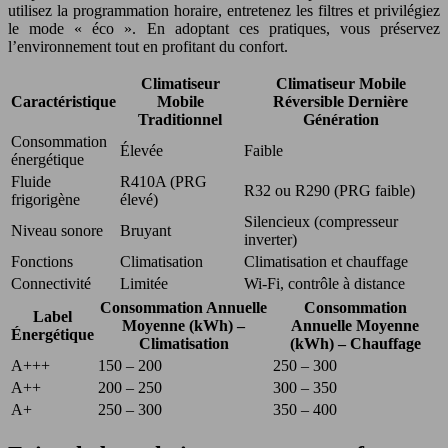
utilisez la programmation horaire, entretenez les filtres et privilégiez
le mode « éco ». En adoptant ces pratiques, vous préservez
l’environnement tout en profitant du confort.
Climatiseur
Climatiseur Mobile
Caractéristique
Mobile
Réversible Dernière
Traditionnel
Génération
Consommation
Élevée
Faible
énergétique
Fluide
R410A (PRG
R32 ou R290 (PRG faible)
frigorigène
élevé)
Silencieux (compresseur
Niveau sonore
Bruyant
inverter)
Fonctions
Climatisation
Climatisation et chauffage
Connectivité
Limitée
Wi-Fi, contrôle à distance
Consommation Annuelle
Consommation
Label
Moyenne (kWh) –
Annuelle Moyenne
Énergétique
Climatisation
(kWh) – Chauffage
A+++
150 – 200
250 – 300
A++
200 – 250
300 – 350
A+
250 – 300
350 – 400